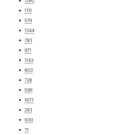
1260
170
579
1344
783
971
1143
803
728
596
1677
283
500
71