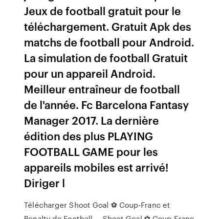
Jeux de football gratuit pour le
téléchargement. Gratuit Apk des
matchs de football pour Android.
La simulation de football Gratuit
pour un appareil Android.
Meilleur entraîneur de football
de l'année. Fc Barcelona Fantasy
Manager 2017. La dernière
édition des plus PLAYING
FOOTBALL GAME pour les
appareils mobiles est arrivé!
Diriger l
Télécharger Shoot Goal ⚽ Coup-Franc et
Penalty de Football ... Shoot Goal ⚽ Coup-Franc