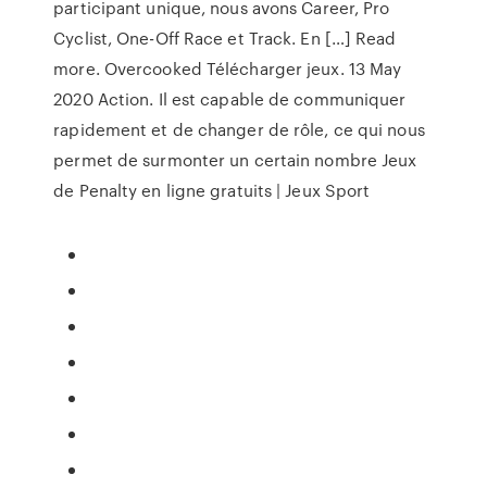
participant unique, nous avons Career, Pro
Cyclist, One-Off Race et Track. En […] Read
more. Overcooked Télécharger jeux. 13 May
2020 Action. Il est capable de communiquer
rapidement et de changer de rôle, ce qui nous
permet de surmonter un certain nombre Jeux
de Penalty en ligne gratuits | Jeux Sport