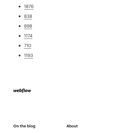
1876
838
898
1174
710
1193
On the blog
About