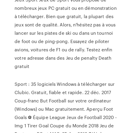
nombreux jeux PC gratuit ou en démonstration
à télécharger. Bien que gratuit, la plupart des
jeux sont de qualité. Alors, n'hésitez pas à vous
lancer sur les pistes de ski ou dans un tournoi
de foot ou de ping-pong. Essayez de piloter
avions, voitures de F1 ou de rally. Testez enfin
votre adresse dans des Jeu de penalty Death
gratuit
Sport : 35 logiciels Windows à télécharger sur
Clubic. Gratuit, fiable et rapide. 22 déc. 2017
Coup-franc But Football sur votre ordinateur
(Windows) ou Mac gratuitement. Aperçu Foot
Goals ⚽ Équipe League Jeux de Football 2020 -
Img 1 Tirer Goal Coupe du Monde 2018 Jeu de