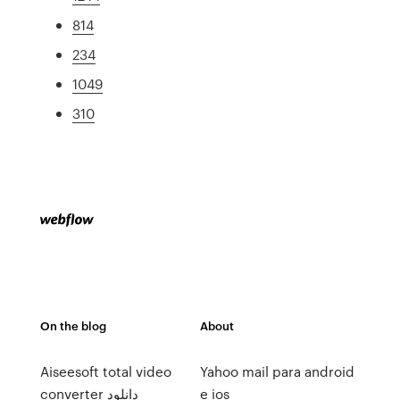
814
234
1049
310
On the blog
About
Aiseesoft total video
Yahoo mail para android
converter دانلود
e ios